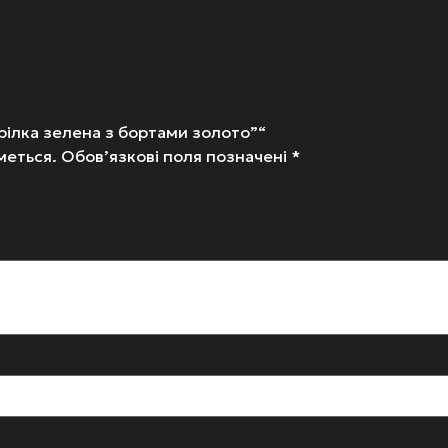
рілка зелена з бортами золото”“
меться.
Обов’язкові поля позначені
*