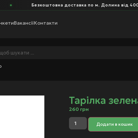
Безкоштовна доставка по м. Долина від 400 г
нкети
Вакансії
Контакти
о
Тарілка зелен
260
грн
Додати в кошик