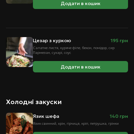
Додати в кошик
Цезар з куркою
195
грн
Салатне листя, куряче філе, бекон, помідор, сир
Пармезан, сухарі, соус
Додати в кошик
Холодні закуски
Язик шефа
140
грн
Язик свинний, хрін, гірчиця, кріп, петрушка, грінки