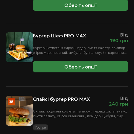
Оберіть опції
Від
Бургер Шеф PRO MAX
190
грн
Бургер (котлета із сиром Чедер, листя салату, помідор,
огірок маринований, цибуля, булка, соус) + картопля
фрі + соус.
Оберіть опції
Від
Спайсі бургер PRO MAX
240
грн
Склад: подвійна котлета, папероні, перець халапеньйо,
листя салату, огірок квашений, помідор, цибуля, сир
Чедер, картопля фрі + кетчуп
Гостре