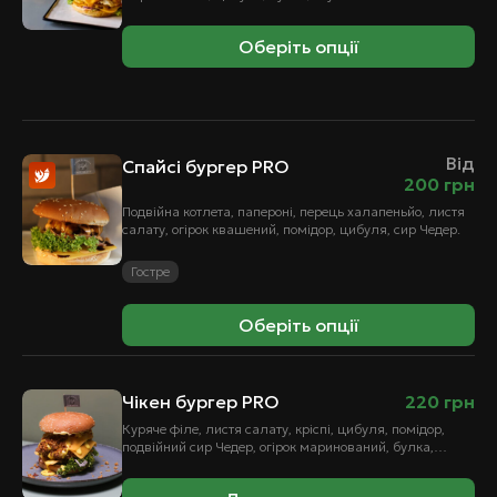
Оберіть опції
Від
Спайсі бургер PRO
200
грн
Подвійна котлета, папероні, перець халапеньйо, листя
салату, огірок квашений, помідор, цибуля, сир Чедер.
Гостре
Оберіть опції
Чікен бургер PRO
220
грн
Куряче філе, листя салату, кріспі, цибуля, помідор,
подвійний сир Чедер, огірок маринований, булка,
сирний соус, соус для бургера