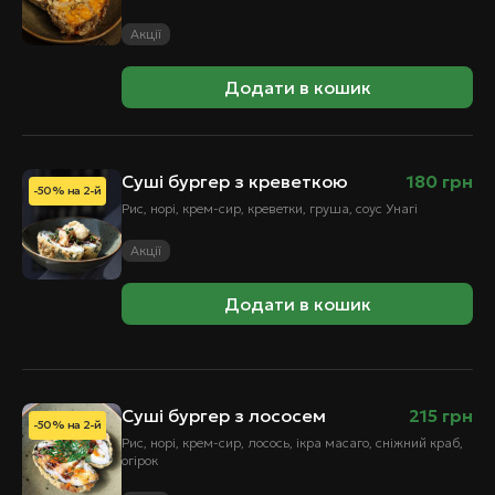
Акції
Додати в кошик
Суші бургер з креветкою
180
грн
-50% на 2-й
Рис, норі, крем-сир, креветки, груша, соус Унагі
Акції
Додати в кошик
Суші бургер з лососем
215
грн
-50% на 2-й
Рис, норі, крем-сир, лосось, ікра масаго, сніжний краб,
огірок