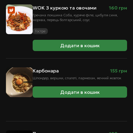
WOK З куркою та овочами
160
грн
Гречана локшина Соба, куряче філе, цибуля синя,
морква, перець болгарський, соус
Гостре
Додати в кошик
Карбонара
155
грн
Шпондер, вершки, спагеті, пармезан, яєчний жовток
Додати в кошик