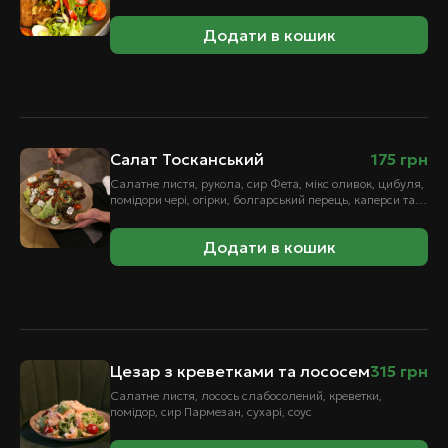
Додати в кошик
Салат Тосканський
175
грн
Салатне листя, рукола, сир Фета, мікс оливок, цибуля,
помідори чері, огірки, болгарський перець, каперси та
в'ялені томати,оливкова олія, соус бальзамік
Додати в кошик
Цезар з креветками та лососем
315
грн
Салатне листя, лосось слабосолений, креветки,
помідор, сир Пармезан, сухарі, соус