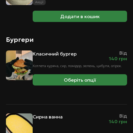
Акції
Додати в кошик
Бургери
Від
Класичний бургер
140
грн
Котлета куряча, сир, помідор, зелень, цибуля, огірок.
Оберіть опції
Від
Сирна ванна
140
грн