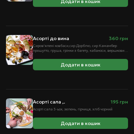
Додати в кошик
Асорті до вина
360
грн
Сиров'ялені ковбаси,сир Дорблю, сир Камамбер
прошутто, груша, грінки з багету, кабаноси, вершковий
крем-сир, оливки, каперси, карамелізований арахіс,
мед.
Додати в кошик
Асорті сала ,.
195
грн
Асорті сала 3-ьох, зелень, гірчиця, хліб чорний
Додати в кошик