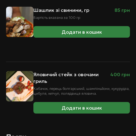
Шашлик зі свинини, гр
85
грн
Вартість вказана за 100 гр
Додати в кошик
Яловичий стейк з овочами
400
грн
гриль
Кабачок, перець болгарський, шампіньйони, кукурудза,
цибуля, кетчуп, полядвиця яловича.
Додати в кошик