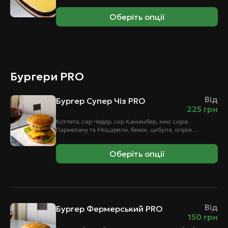
Оберіть опції
Бургери PRO
Від
Бургер Супер Чіз PRO
225
грн
Котлета, сир Чедер, сир Камамбер, мікс сирів
Пармезану та Моцарели, бекон, цибуля, огірок
маринований, помідор, листя салату, булка, соус.
Оберіть опції
Від
Бургер Фермерський PRO
150
грн