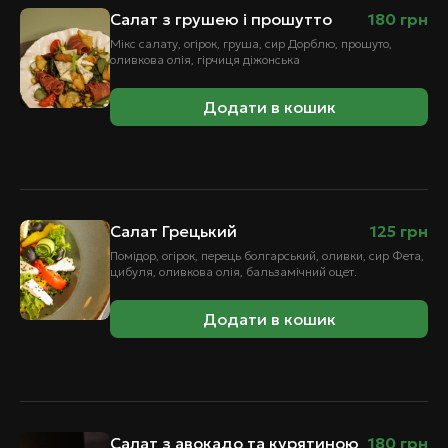
Салат з грушею і прошутто
180
грн
Мікс салату, огірок, груша, сир Дорблю, прошуто,
оливкова олія, гірчиця діжонська
Додати в кошик
Салат Грецький
125
грн
Помідор, огірок, перець болгарський, оливки, сир Фета,
цибуля, оливкова олія, бальзамічний оцет.
Додати в кошик
Салат з авокадо та курятиною
180
грн