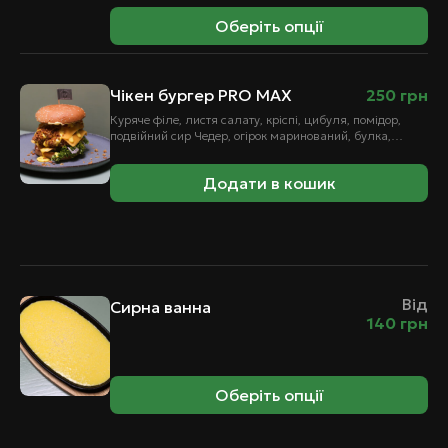
Оберіть опції
Чікен бургер PRO MAX
250
грн
Куряче філе, листя салату, кріспі, цибуля, помідор,
подвійний сир Чедер, огірок маринований, булка,
сирний соус, соус для бургера
Додати в кошик
Від
Сирна ванна
140
грн
Оберіть опції