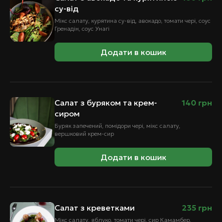
су-від
Мікс салату, курятина су-від, авокадо, томати чері, соус
Гренадін, соус Унагі
Додати в кошик
Салат з буряком та крем-
140
грн
сиром
Буряк запечений, помідори чері, мікс салату,
вершковий крем-сир
Додати в кошик
Салат з креветками
235
грн
Мікс салату, яблуко, томати чері, сир Камамбер,