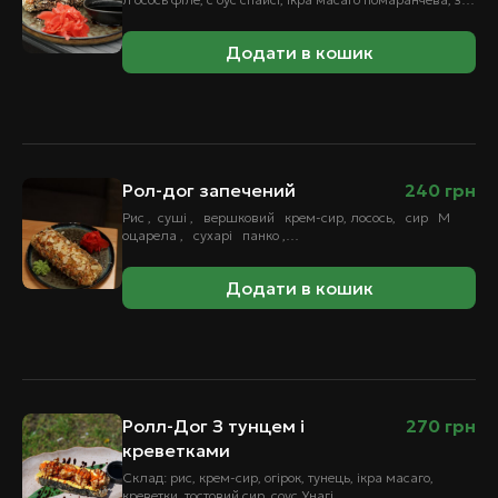
Додати в кошик
Рол-дог запечений
240
грн
Рис , суші , вершковий крем-сир, лосось, сир М
оцарела , сухарі панко ,…
Додати в кошик
Ролл-Дог З тунцем і
270
грн
креветками
Склад: рис, крем-сир, огірок, тунець, ікра масаго,
креветки, тостовий сир, соус Унагі