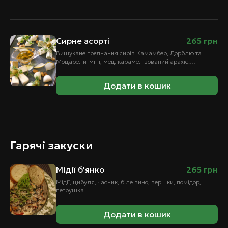
Сирне асорті
265
грн
Вишукане поєднання сирів Камамбер, Дорблю та
Моцарели-міні, мед, карамелізований арахіс.
Збалансована гра текстур та ароматів робить цю
страву ідеальним вибором…
Додати в кошик
Гарячі закуски
Мідії б'янко
265
грн
Мідії, цибуля, часник, біле вино, вершки, помідор,
петрушка
Додати в кошик