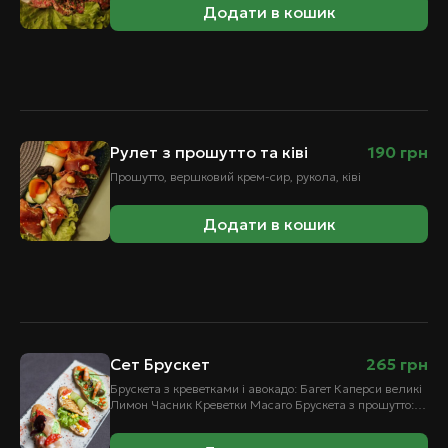
Додати в кошик
Рулет з прошутто та ківі
190
грн
Прошутто, вершковий крем-сир, рукола, ківі
Додати в кошик
Сет Брускет
265
грн
Брускета з креветками і авокадо: Багет Каперси великі
Лимон Часник Креветки Масаго Брускета з прошутто:
Багет Прошутто Вʼялені томати Брускета…