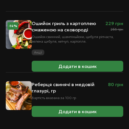
Ошийок гриль з картоплею
229
грн
-14%
смаженою на сковороді
265
грн
Ошийок свинний, шампіньйони, цибуля ріпчаста,
зелена цибуля, кетчуп, картопля.
Акції
Додати в кошик
Реберця свинячі в медовій
80
грн
глазурі, гр
Вартість вказана за 100 гр
Додати в кошик