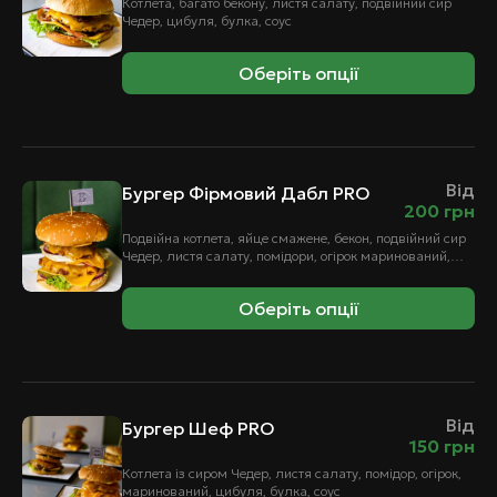
Котлета, багато бекону, листя салату, подвійний сир
Чедер, цибуля, булка, соус
Оберіть опції
Від
Бургер Фірмовий Дабл PRO
200
грн
Подвійна котлета, яйце смажене, бекон, подвійний сир
Чедер, листя салату, помідори, огірок маринований,
цибуля, булка, соус.
Оберіть опції
Від
Бургер Шеф PRO
150
грн
Котлета із сиром Чедер, листя салату, помідор, огірок,
маринований, цибуля, булка, соус