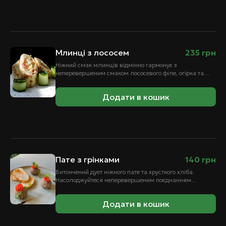
Млинці з лососем
235
грн
Ніжний смак млинців відмінно гармонує з
неперевершеним смаком лососевого філе, огірка та
крем-сиру, надаючи страві витонченості та
вишуканості.
Додати в кошик
Пате з грінками
140
грн
Витончений дует ніжного пате та хрусткого хліба.
Насолоджуйтеся неперевершеним поєднанням
кремистої текстури пате, яка розкриває багатий смак,
та ароматних грінок,…
Додати в кошик