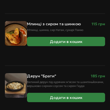
Млинці з сиром та шинкою
115
грн
Млинці, шинка, сир Натан, сухарі Панко
Додати в кошик
Дерун "Брати"
185
грн
Великий дерун під курячим м'ясом та шампіньйонами,
вершково-сирним соусом та сиром Гауда
Додати в кошик