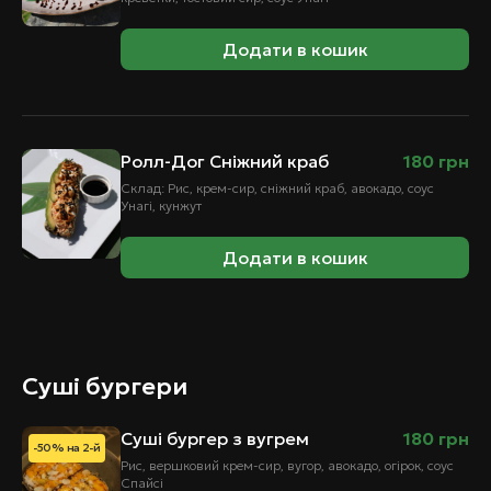
Додати в кошик
Ролл-Дог Сніжний краб
180
грн
Склад: Рис, крем-сир, сніжний краб, авокадо, соус
Унагі, кунжут
Додати в кошик
Суші бургери
Суші бургер з вугрем
180
грн
-50% на 2-й
Рис, вершковий крем-сир, вугор, авокадо, огірок, соус
Спайсі