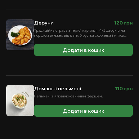
Деруни
120
грн
Традиційна страва з тертої картоплі. 4-5 дерунів на
порцію,залежно від ваги. Хрустка скоринка і м'яка
внутрішність створюють чудовий контраст.
Подаються…
Додати в кошик
Домашні пельмені
110
грн
Пельмені з яловичо-свинним фаршем.
Додати в кошик