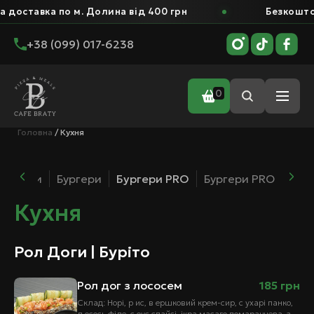
 по м. Долина від 400 грн
Безкоштовна доста
+38 (099) 017-6238
0
Головна
/ Кухня
бургери
Бургери
Бургери PRO
Бургери PRO MAX
Кухня
Рол Доги | Буріто
Рол дог з лососем
185
грн
Склад: Норі, р ис, в ершковий крем-сир, с ухарі панко,
л осось філе, с оус спайсі, ікра масаго помаранчева, з…