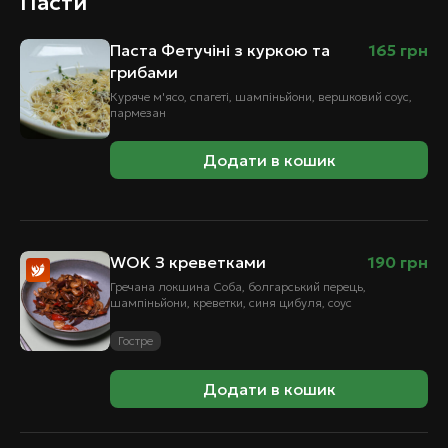
Пасти
Паста Фетучіні з куркою та
165
грн
грибами
Куряче м'ясо, спагеті, шампіньйони, вершковий соус,
пармезан
Додати в кошик
WOK З креветками
190
грн
Гречана локшина Соба, болгарський перець,
шампіньйони, креветки, синя цибуля, соус
Гостре
Додати в кошик