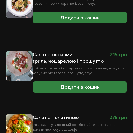
креветки, горіхи карамелізовані, соус
Додати в кошик
Салат з овочами
215
грн
гриль,моцарелою і прошутто
Кабачок, перець болгарський, шампіньйони, помідори
чері, сир Моцарела, прошутто, соус
Додати в кошик
Салат з телятиною
275
грн
Мікс салату, яловичий ростбіф, яйце перепелине,
томати чері, соус від Шефа