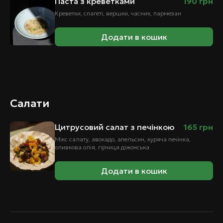
Паста з креветками
190
грн
Креветки, спагеті, вершки, часник, пармезан
Додати в кошик
Салати
Цитрусовий салат з печінкою
165
грн
Мікс салату, авокадо, апельсин, куряча печінка,
оливкова олія, гірчиця діжонська
Додати в кошик