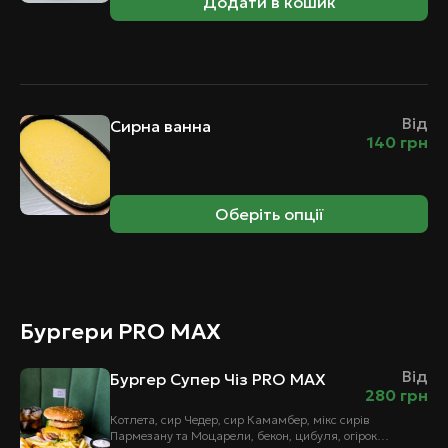
Додати в кошик
Від
Сирна ванна
140
грн
Оберіть опції
Бургери PRO MAX
Від
Бургер Супер Чіз PRO MAX
280
грн
Котлета, сир Чедер, сир Камамбер, мікс сирів
Пармезану та Моцарели, бекон, цибуля, огірок