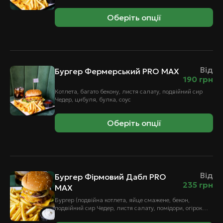
маринований, помідор, листя салату, булка, соус
Оберіть опції
Від
Бургер Фермерський PRO MAX
190
грн
Котлета, багато бекону, листя салату, подвійний сир
Чедер, цибуля, булка, соус
Оберіть опції
Від
Бургер Фірмовий Дабл PRO
235
грн
MAX
Бургер (подвійна котлета, яйце смажене, бекон,
подвійний сир Чедер, листя салату, помідори, огірок
маринований, цибуля, булка, соус) + картопля фрі…