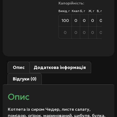
Калорійність:
Вихід, г
Ккал
Б, г
Ж, г
В, г
100
0
0
0
0
0
0
0
0
0
Опис
Додаткова інформація
Відгуки (0)
Опис
Котлета із сиром Чедер, листя салату,
помідор, огірок, маринований, цибуля, булка,