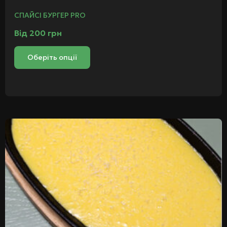
СПАЙСІ БУРГЕР PRO
Від
200
грн
Оберіть опції