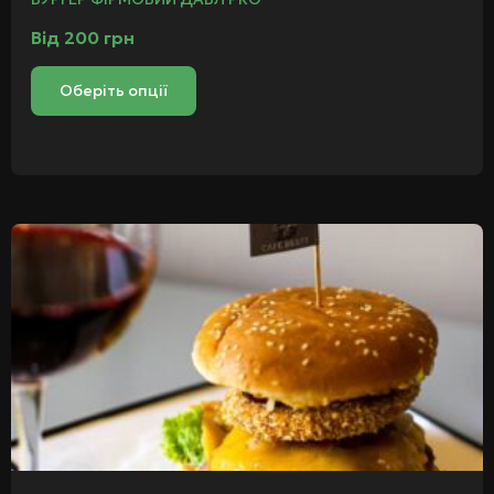
Від
200
грн
Оберіть опції