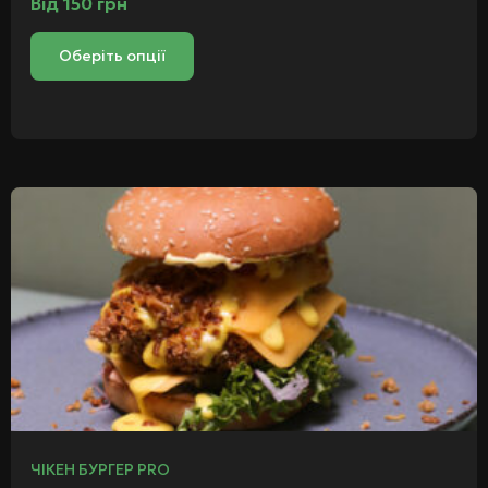
Від
150
грн
Оберіть опції
ЧІКЕН БУРГЕР PRO