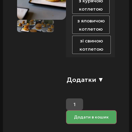
з курячою
котлетою
з яловичою
котлетою
зі свиною
котлетою
Додатки
▼
Додати в кошик