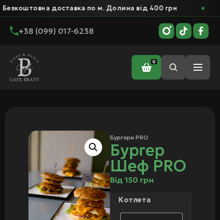
оштовна доставка по м. Долина від 400 грн
Бе
+38 (099) 017-6238
0
Головна
/
Кухня
/
Бургери PRO
/ Бургер Шеф PRO
Бургери PRO
Бургер
Шеф PRO
Від
150
грн
Котлета