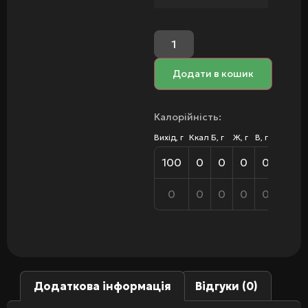
Додати в кошик
Калорійність:
Вихід, г
Ккал
Б, г
Ж, г
В, г
100
0
0
0
0
0
0
0
0
0
Додаткова інформація
Відгуки (0)