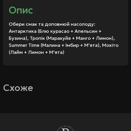
Опис
Обери смак та доповнюй насолоду:
Антарктика (Блю курасао + Апельсин +
Бузина), Тропік (Маракуйя + Манго + Лимон),
Summer Time (Малина + Імбир + М’ята), Мохіто
(Лайм + Лимон + М’ята)
Схоже