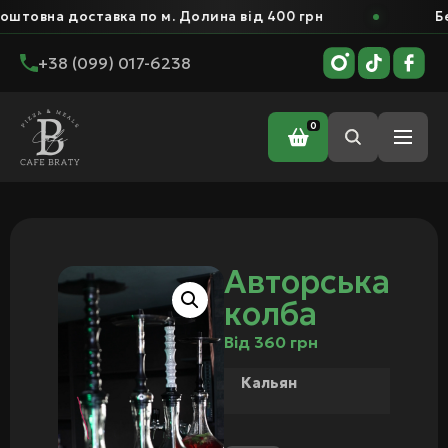
штовна доставка по м. Долина від 400 грн
Бе
+38 (099) 017-6238
0
Головна
/ Авторська колба
Авторська
колба
Від
360
грн
Кальян