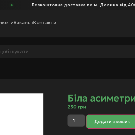
Безкоштовна доставка по м. Долина від 400 г
нкети
Вакансії
Контакти
Біла асиметри
250
грн
Додати в кошик