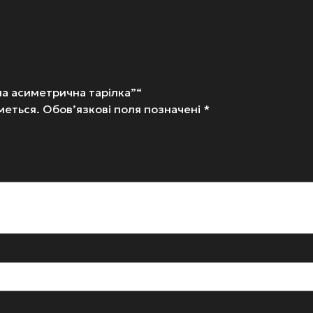
ла асиметрична тарілка”“
меться.
Обов’язкові поля позначені
*