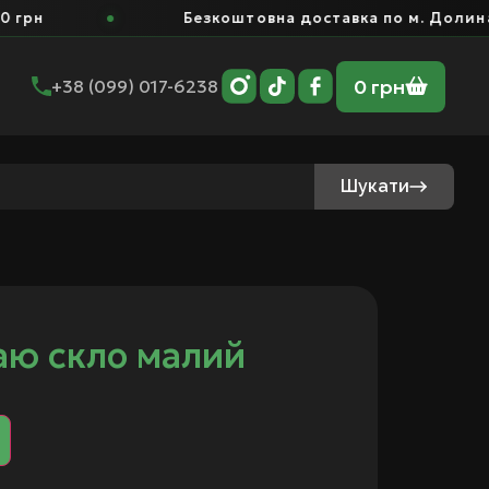
грн
Безкоштовна доставка по м. Долина в
0
грн
+38 (099) 017-6238
Шукати
аю скло малий