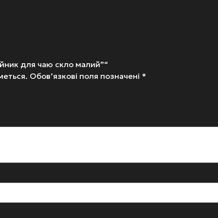
айник для чаю скло малий”“
меться.
Обов’язкові поля позначені
*