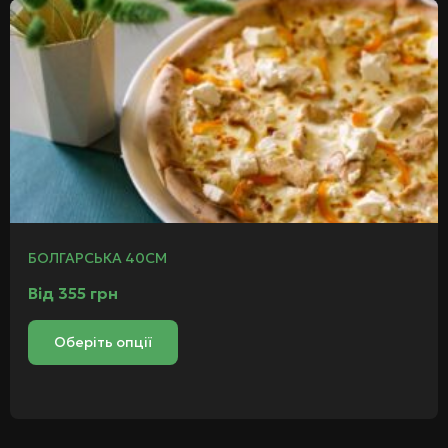
БОЛГАРСЬКА 40СМ
Від
355
грн
Оберіть опції