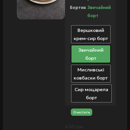
Бортик
Звичайний
борт
Вершковий
крем-сир борт
Звичайний
борт
Мисливські
ковбаски борт
Сир моцарела
борт
Очистити
450
грн