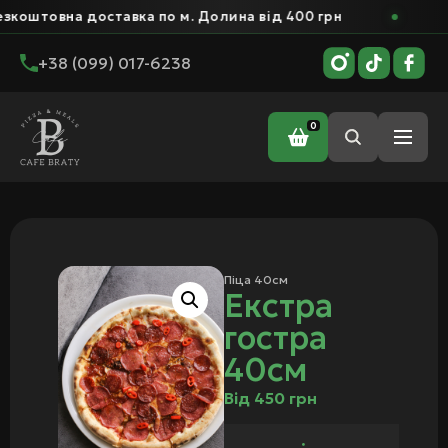
вна доставка по м. Долина від 400 грн
Безко
+38 (099) 017-6238
0
Головна
/
Піца
/
Піца 40см
/ Екстра гостра 40см
Піца 40см
Екстра
гостра
40см
Від
450
грн
: