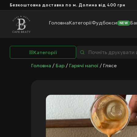
оштовна доставка по м. Долина від 400 грн
Головна
Категорії
Фудбокси
Ба
NEW
Категорії
Головна
/
Бар
/
Гарячі напої
/ Глясе