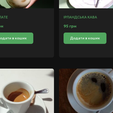
ЛАТЕ
ІРЛАНДСЬКА КАВА
рн
95
грн
одати в кошик
Додати в кошик