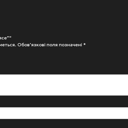
ясе”“
меться.
Обов’язкові поля позначені
*