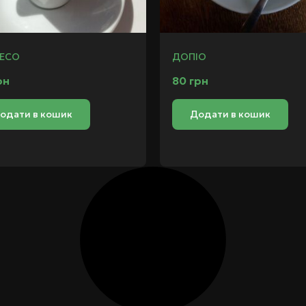
РЕСО
ДОПІО
рн
80
грн
одати в кошик
Додати в кошик