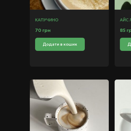
КАПУЧИНО
АЙС 
70
грн
85
г
Додати в кошик
Д