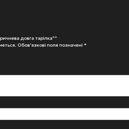
ричнева довга тарілка”“
меться.
Обов’язкові поля позначені
*