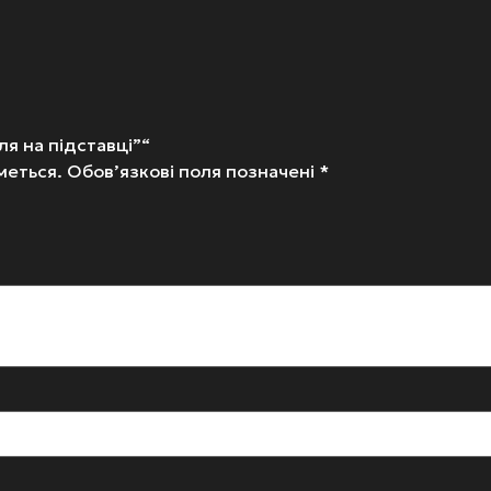
я на підставці”“
меться.
Обов’язкові поля позначені
*