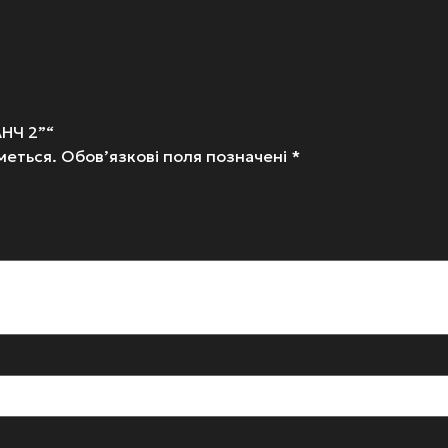
АНЧ 2”“
меться.
Обов’язкові поля позначені
*