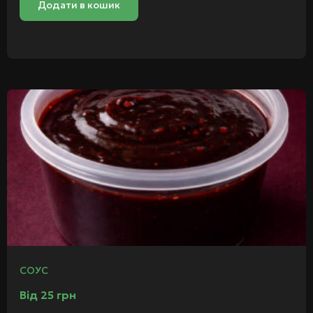
Додати в кошик
СОУС
Від
25
грн