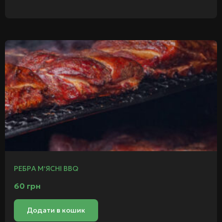
РЕБРА МʼЯСНІ BBQ
60
грн
Додати в кошик