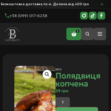
товна доставка по м. Долина від 400 грн
Безк
+38 (099) 017-6238
0
Головна
/
BBQ
/ Полядвиця копчена
BBQ
Полядвиця
копчена
39
грн