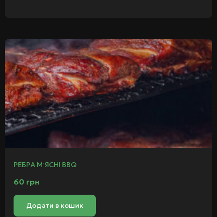
РЕБРА МʼЯСНІ BBQ
60
грн
Додати в кошик