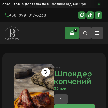
товна доставка по м. Долина від 400 грн
Безк
+38 (099) 017-6238
0
Головна
/
BBQ
/ Шпондер копчений
BBQ
Шпондер
копчений
35
грн