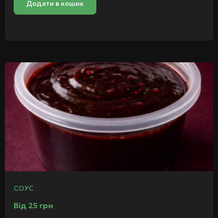
Додати в кошик
СОУС
Від
25
грн