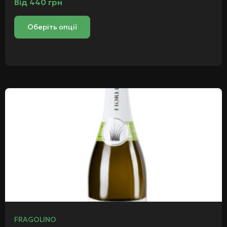
Від
440
грн
Оберіть опції
FRAGOLINO