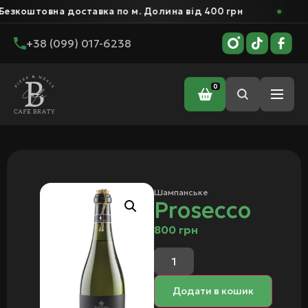
оштовна доставка по м. Долина від 400 грн
Б
+38 (099) 017-6238
0
Головна
/
Бар
/
Шампанське
/ Prosecco
Шампанське
Prosecco
800
грн
Додати в кошик