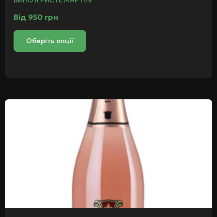
ВИНО ІГРИСТЕ МАРТІНІ
Від
950
грн
Оберіть опції