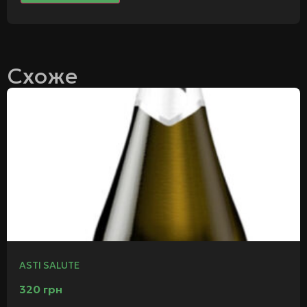
Схоже
ASTI SALUTE
320
грн