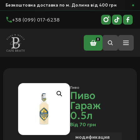
Безкоштовна доставка по м. Долина від 400 грн
+38 (099) 017-6238
0
Головна
/
Бар
/
Пиво
/ Пиво Гараж 0.5л
Пиво
Пиво
Гараж
0.5л
Від
70
грн
модификация