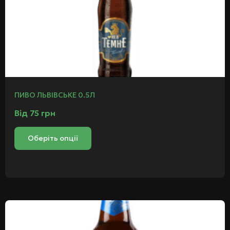
ПИВО ЛЬВІВСЬКЕ 0.5Л
Від
75
грн
Оберіть опції