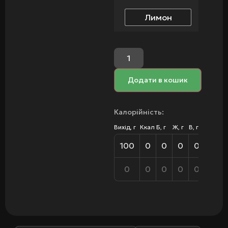
Лимон
Додати в кошик
Калорійність:
Вихід, г
Ккал
Б, г
Ж, г
В, г
100
0
0
0
0
0
0
0
0
0