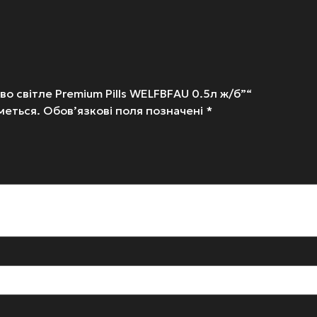
о світле Premium Pills WELFBFAU 0.5л ж/б”“
меться.
Обов’язкові поля позначені
*