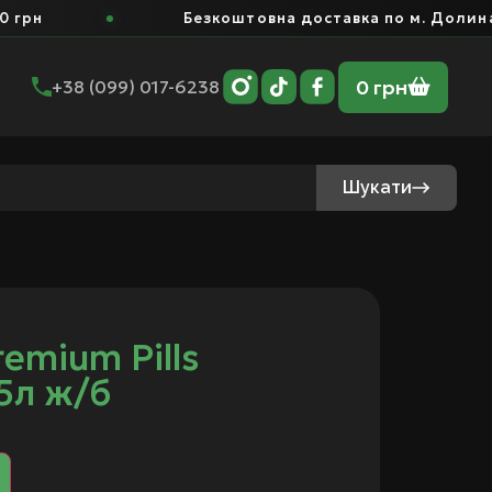
рн
Безкоштовна доставка по м. Долина ві
0
грн
+38 (099) 017-6238
Шукати
remium Pills
5л ж/б