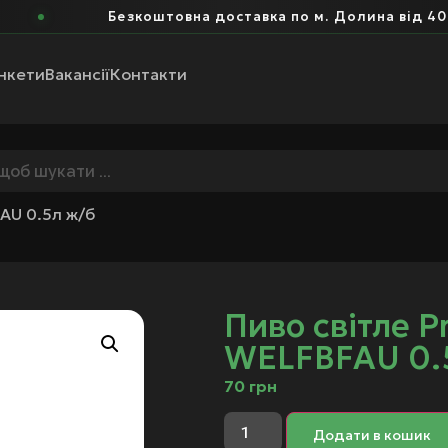
Безкоштовна доставка по м. Долина від 400 г
нкети
Вакансії
Контакти
FAU 0.5л ж/б
Пиво світле P
WELFBFAU 0.
70
грн
Додати в кошик