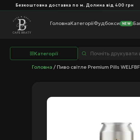
Безкоштовна доставка по м. Долина від 400 грн
Головна
Категорії
Фудбокси
Ба
NEW
Категорії
Головна
/ Пиво світле Premium Pills WELFB