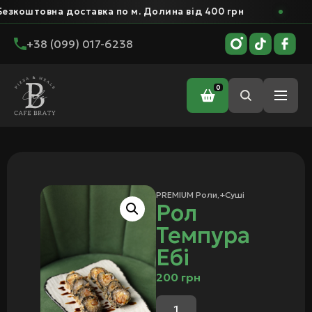
овна доставка по м. Долина від 400 грн
Безк
+38 (099) 017-6238
0
Головна
/
Суші
/
PREMIUM Роли
/ Рол Темпура Ебі
PREMIUM Роли
,+
Суші
Рол
Темпура
Ебі
200
грн