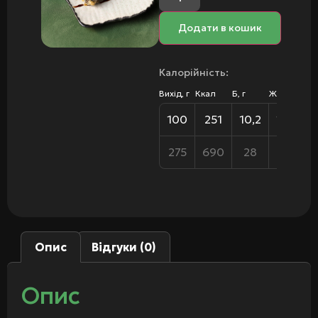
Додати в кошик
Калорійність:
Вихід, г
Ккал
Б, г
Ж, г
В, 
100
251
10,2
13,8
2
275
690
28
38
Опис
Відгуки (0)
Опис