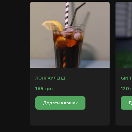
ЛОНГ АЙЛЕНД
GIN 
165
грн
120
Додати в кошик
Д