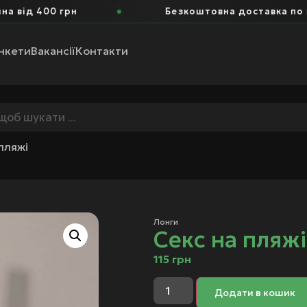
400 грн
Безкоштовна доставка по м. Доли
нкети
Вакансії
Контакти
пляжі
Лонги
Секс на пляжі
115
грн
Додати в кошик