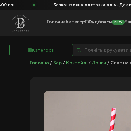
Безкоштовна доставка по м. Долина від 
Головна
Категорії
Фудбокси
Ба
NEW
Категорії
Головна
/
Бар
/
Коктейлі
/
Лонги
/ Секс на 