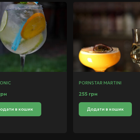
TONIC
PORNSTAR MARTINI
грн
255
грн
одати в кошик
Додати в кошик