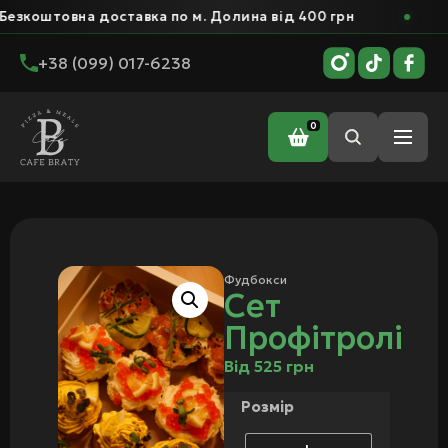
овна доставка по м. Долина від 400 грн
Безко
+38 (099) 017-6238
0
Головна
/
Фудбокси
/ Сет Профітролі
Фудбокси
Сет
Профітролі
Від
525
грн
Розмір