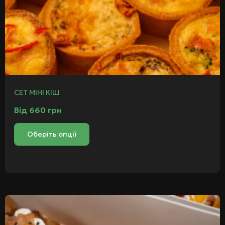
СЕТ МІНІ КІШ
Від
660
грн
Оберіть опції