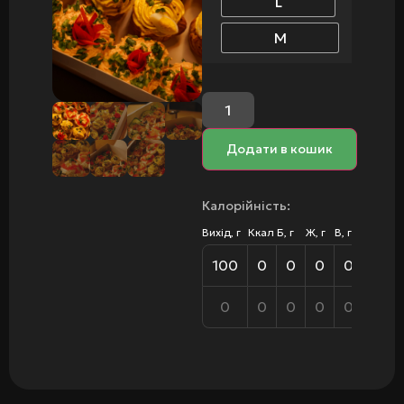
L
M
Додати в кошик
Калорійність:
Вихід, г
Ккал
Б, г
Ж, г
В, г
100
0
0
0
0
0
0
0
0
0