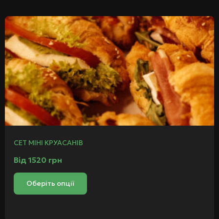
СЕТ МІНІ КРУАСАНІВ
Від
1520
грн
Оберіть опції