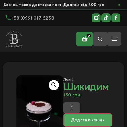
зкоштовна доставка по м. Долина від 400 грн
+38 (099) 017-6238
0
Головна
/
Бар
/
Коктейлі
/
Лонги
/ Шикидим
Лонги
Шикидим
150
грн
Додати в кошик