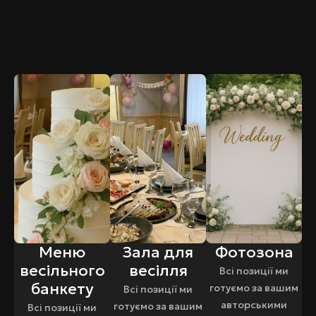
Меню
Зала для
Фотозона
весільного
весілля
Всі позиції ми
банкету
готуємо за вашим
Всі позиції ми
авторськими
готуємо за вашим
Всі позиції ми