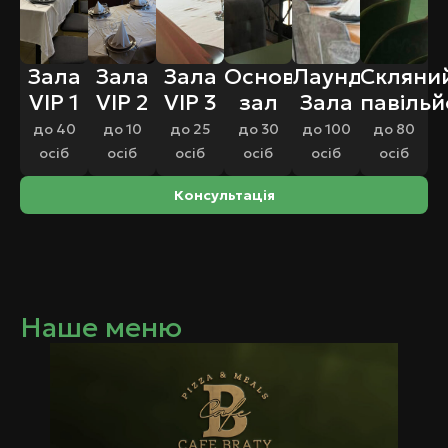
Зала
Зала
Зала
Основний
Лаундж
Скляни
VIP 1
VIP 2
VIP 3
зал
Зала
павільй
до 40
до 10
до 25
до 30
до 100
до 80
осіб
осіб
осіб
осіб
осіб
осіб
Консультація
Наше меню