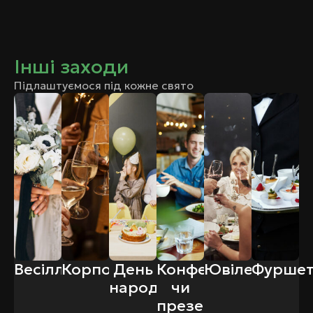
Інші заходи
Підлаштуємося під кожне свято
Весілля
Корпоратив
День
Конференція
Ювілей
Фурше
народження
чи
презентація