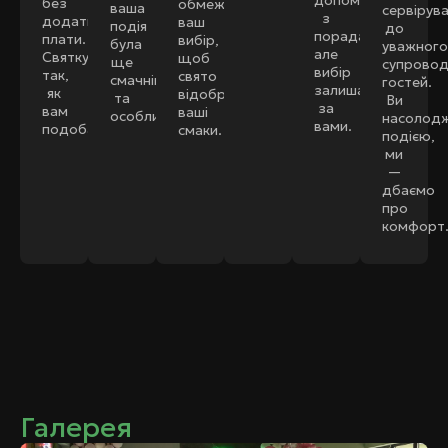
допоможемо
без
обмежуємо
ваша
сервірув
з
додаткової
ваш
подія
до
порадами,
плати.
вибір,
була
уважного
але
Святкуйте
щоб
ще
супровод
вибір
так,
свято
смачнішою
гостей.
залишається
як
відображало
та
Ви
за
вам
ваші
особливою.
насолодж
вами.
подобається!
смаки.
подією,
ми
—
дбаємо
про
комфорт
Галерея