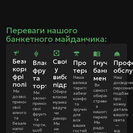
Переваги нашого
банкетного майданчика:
Безкоштовна
Свобода
Власні
Простора
Гнучке
Проф
корк-
у
фрукти
територія
банкетне
обслу
фрі
виборі
та
меню
Наша
Наш
велика
досвідче
політика
підрядників
торти
Ви
територія
персонал
самостійно
Ми
Обирайте
Ми
забезпечує
подбає
обираєте
дозволяємо
власних
заохочуємо
комфорт
про
страви
приносити
музикантів,
приносити
та
кожну
з
свої
ведучих
свої
зручність
деталь
нашого
алкогольні
чи
фрукти
для
вашого
переліку.
та
декораторів.
та
всіх
свята
Ми
безалкогольні
Ми
торти,
ваших
—
радо
напої
не
щоб
гостей.
від