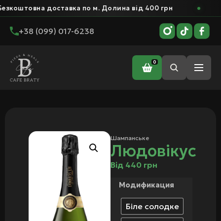
оштовна доставка по м. Долина від 400 грн
Бе
+38 (099) 017-6238
0
Головна
/
Бар
/
Шампанське
/ Людовікус
Шампанське
Людовікус
Від
440
грн
Модификация
Біле солодке