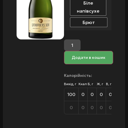
Біле
напівсухе
Брют
Додати в кошик
Калорійність:
Вихід, г
Ккал
Б, г
Ж, г
В, г
100
0
0
0
0
0
0
0
0
0