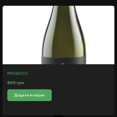
PROSECCO
800
грн
Додати в кошик